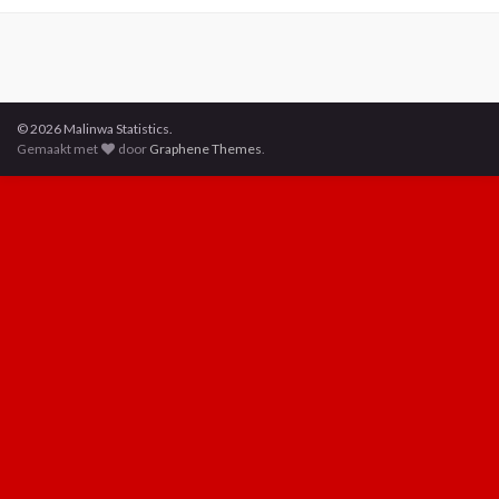
© 2026 Malinwa Statistics.
Gemaakt met
door
Graphene Themes
.