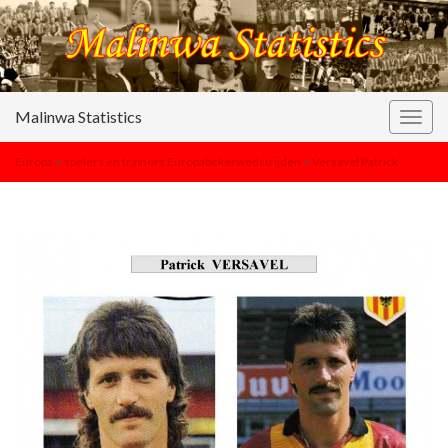
Malinwa Statistics
Togg
navig
Europa
>
spelers en trainers Europabekerwedstrijden
>
Versavel Patrick