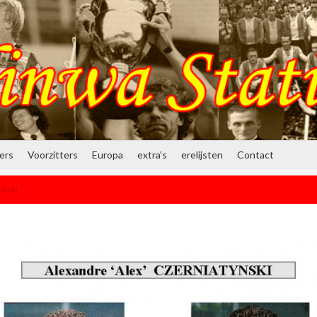
ners
Voorzitters
Europa
extra’s
erelijsten
Contact
ynski