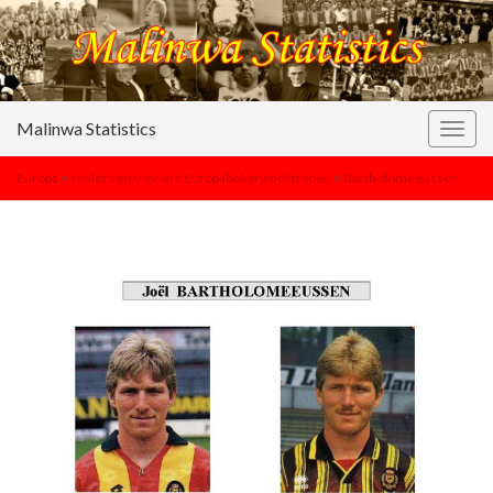
Malinwa Statistics
Togg
navig
Europa
>
spelers en trainers Europabekerwedstrijden
>
Bartholomeeussen