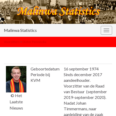
Malinwa Statistics
Togg
navig
Voorzitters
>
Dieter Penninckx
Geboortedatum
16 september 1974
Periode bij
Sinds december 2017
KVM
aandeelhouder.
Voorzitter van de Raad
van Bestuur (september
© Het
2019-september 2020).
Laatste
Nadat Johan
Nieuws
Timmermans, naar
aanleiding van de zaak