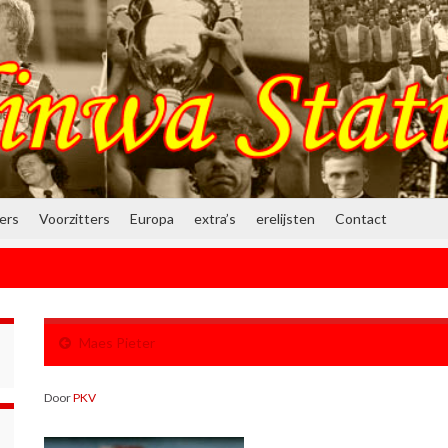
ners
Voorzitters
Europa
extra’s
erelijsten
Contact
Maes Pieter
Door
PKV