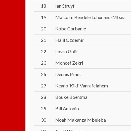
18
Ian Struyf
19
Malcolm Bendele Lohunanu-Mbasi
20
Kobe Corbanie
21
Halil Özdemir
22
Lovro Golič
23
Moncef Zekri
26
Dennis Praet
27
Keano ‘Kiki’ Vanrafelghem
28
Bouke Boersma
29
Bill Antonio
30
Noah Makanza Mbeleba