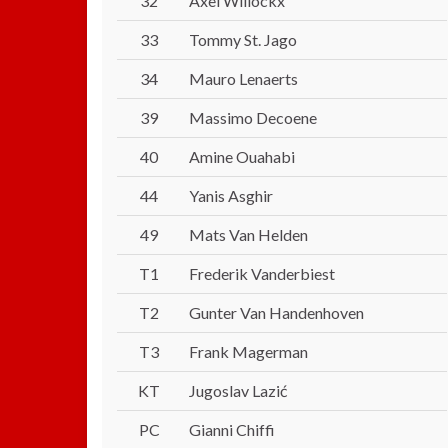
32
Axel Willockx
33
Tommy St. Jago
34
Mauro Lenaerts
39
Massimo Decoene
40
Amine Ouahabi
44
Yanis Asghir
49
Mats Van Helden
T1
Frederik Vanderbiest
T2
Gunter Van Handenhoven
T3
Frank Magerman
KT
Jugoslav Lazić
PC
Gianni Chiffi