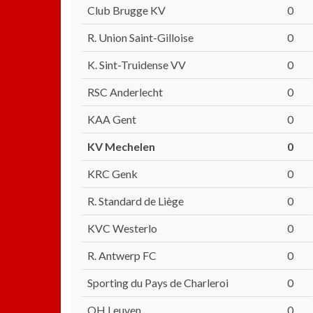
Club Brugge KV
0
R. Union Saint-Gilloise
0
K. Sint-Truidense VV
0
RSC Anderlecht
0
KAA Gent
0
KV Mechelen
0
KRC Genk
0
R. Standard de Liège
0
KVC Westerlo
0
R. Antwerp FC
0
Sporting du Pays de Charleroi
0
OH Leuven
0