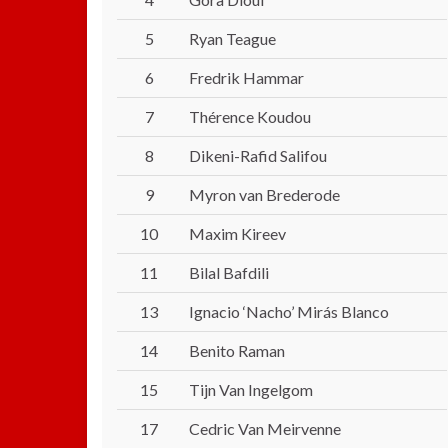
5
Ryan Teague
6
Fredrik Hammar
7
Thérence Koudou
8
Dikeni-Rafid Salifou
9
Myron van Brederode
10
Maxim Kireev
11
Bilal Bafdili
13
Ignacio ‘Nacho’ Mirás Blanco
14
Benito Raman
15
Tijn Van Ingelgom
17
Cedric Van Meirvenne