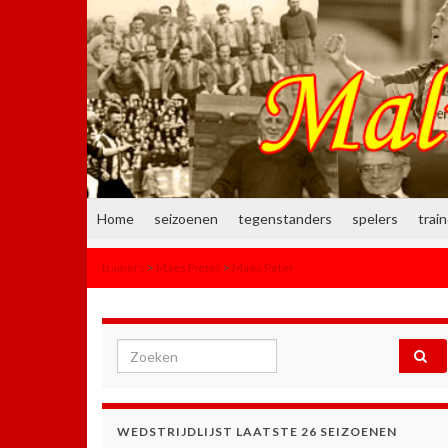
Home
seizoenen
tegenstanders
spelers
trai
trainers
>
Maes Pieter
>
Maes Peter
Search for:
WEDSTRIJDLIJST LAATSTE 26 SEIZOENEN