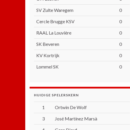
SV Zulte Waregem
0
Cercle Brugge KSV
0
RAAL La Louvière
0
SK Beveren
0
KV Kortrijk
0
Lommel SK
0
HUIDIGE SPELERSKERN
1
Ortwin De Wolf
3
José Martínez Marsà
4
Gora Diouf