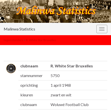
Malinwa Statistics
Togg
navig
tegenstanders
>
R. White Star Bruxelles
clubnaam
R. White Star Bruxelles
stamnummer
5750
oprichting
1 april 1948
kleuren
zwart en wit
clubnaam
Woluwé Football Club