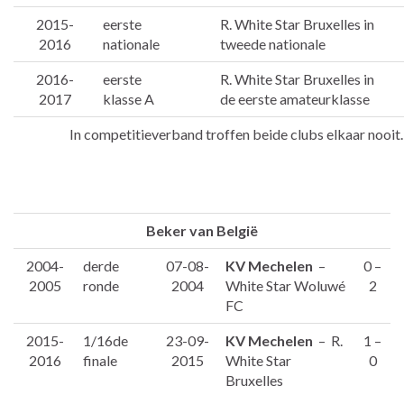
2015-
eerste
R. White Star Bruxelles in
2016
nationale
tweede nationale
2016-
eerste
R. White Star Bruxelles in
2017
klasse A
de eerste amateurklasse
In competitieverband troffen beide clubs elkaar nooit.
Beker van België
2004-
derde
07-08-
KV Mechelen
–
0 –
2005
ronde
2004
White Star Woluwé
2
FC
2015-
1/16de
23-09-
KV Mechelen
– R.
1 –
2016
finale
2015
White Star
0
Bruxelles