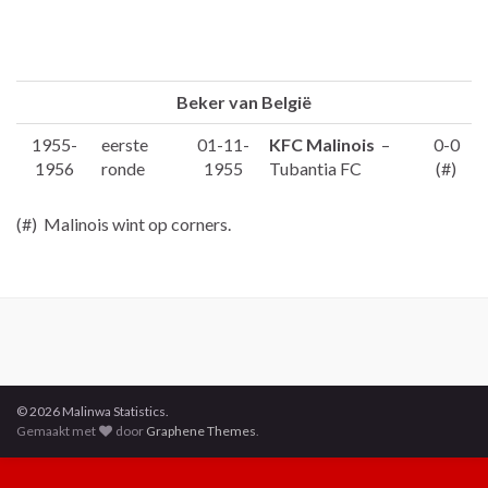
Beker van België
1955-
eerste
01-11-
KFC Malinois
–
0-0
1956
ronde
1955
Tubantia FC
(#)
(#) Malinois wint op corners.
© 2026 Malinwa Statistics.
Gemaakt met
door
Graphene Themes
.