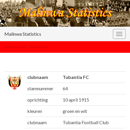
Malinwa Statistics
Togg
navig
tegenstanders
>
Tubantia FC
clubnaam
Tubantia FC
stamnummer
64
oprichting
10 april 1915
kleuren
groen en wit
clubnaam
Tubantia Football Club