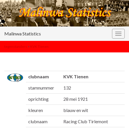
Malinwa Statistics
Togg
navig
tegenstanders
>
KVK Tienen
clubnaam
KVK Tienen
stamnummer
132
oprichting
28 mei 1921
kleuren
blauw en wit
clubnaam
Racing Club Tirlemont