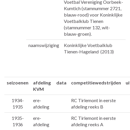
Voetbal Vereniging Oorbeek-
Kumtich (stamnummer 2721,
blauw-rood) voor Koninklijke
Voetbalklub Tienen
(stamnummer 132, wit-
blauw-groen).
naamswijziging
Koninklijke Voetbalklub
Tienen-Hageland (2013)
seizoenen
afdeling
data
competitiewedstrijden
u
KVM
1934-
ere-
RC Tirlemont in eerste
1935
afdeling
afdeling reeks B
1935-
ere-
RC Tirlemont in eerste
1936
afdeling
afdeling reeks A