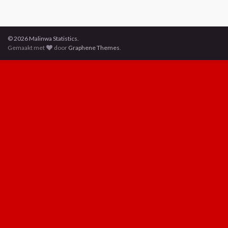
© 2026 Malinwa Statistics.
Gemaakt met
door
Graphene Themes
.