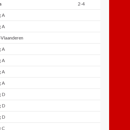
s
2-4
g A
g A
t-Vlaanderen
g A
g A
g A
g A
g D
g D
g D
g C