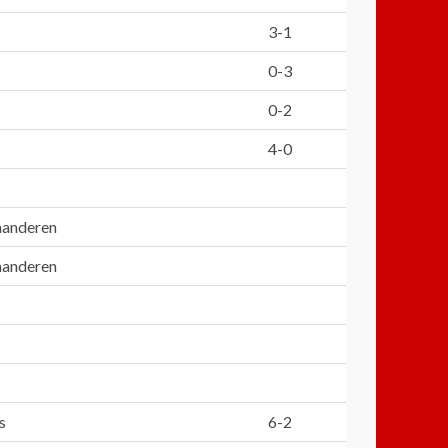
3-1
0-3
0-2
4-0
laanderen
laanderen
s
6-2