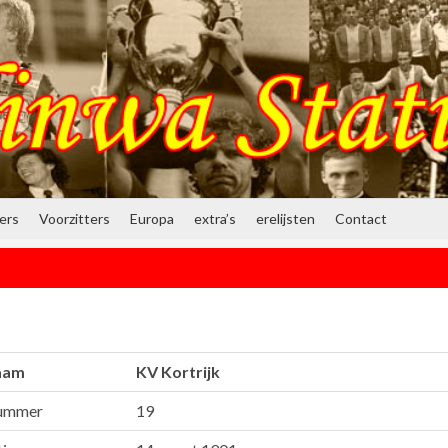
ners
Voorzitters
Europa
extra’s
erelijsten
Contact
aam
KV Kortrijk
ummer
19