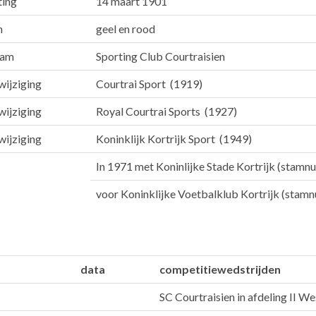
ting
14 maart 1901
n
geel en rood
aam
Sporting Club Courtraisien
ijziging
Courtrai Sport (1919)
ijziging
Royal Courtrai Sports (1927)
ijziging
Koninklijk Kortrijk Sport (1949)
In 1971 met Koninlijke Stade Kortrijk (stam
voor Koninklijke Voetbalklub Kortrijk (stam
data
competitiewedstrijden
SC Courtraisien in afdeling II W