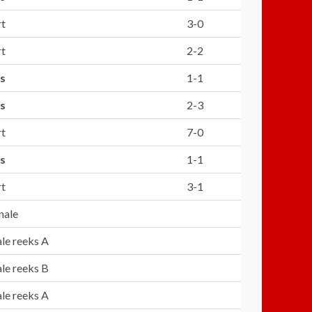
rt
3-0
rt
2-2
s
1-1
s
2-3
rt
7-0
s
1-1
rt
3-1
nale
ale reeks A
ale reeks B
ale reeks A