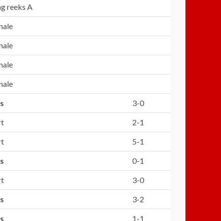
ing reeks A
nale
nale
nale
nale
s
3-0
rt
2-1
rt
5-1
s
0-1
rt
3-0
s
3-2
s
1-1