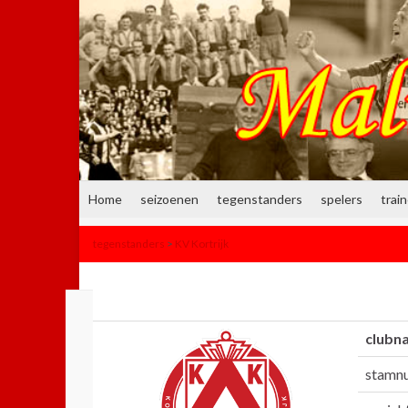
Home
seizoenen
tegenstanders
spelers
trai
tegenstanders
>
KV Kortrijk
clubn
stamn