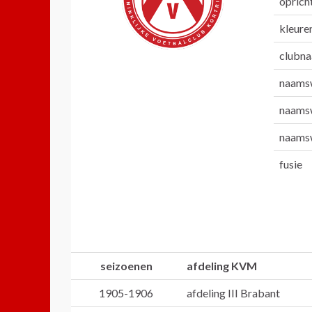
oprich
kleure
clubn
naamsw
naamsw
naamsw
fusie
seizoenen
afdeling KVM
1905-1906
afdeling III Brabant