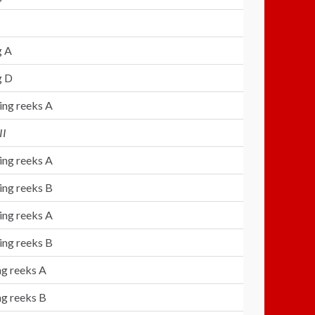
g A
g D
ling reeks A
II
ling reeks A
ling reeks B
ling reeks A
ling reeks B
ing reeks A
ing reeks B