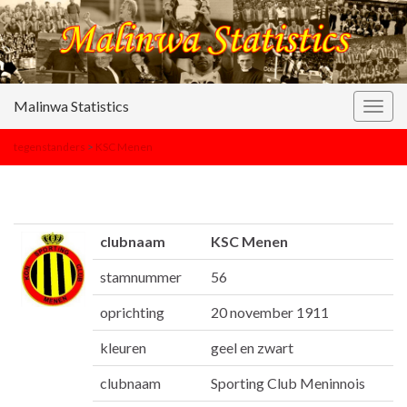
Malinwa Statistics
Togg
navig
tegenstanders
>
KSC Menen
clubnaam
KSC Menen
stamnummer
56
oprichting
20 november 1911
kleuren
geel en zwart
clubnaam
Sporting Club Meninnois