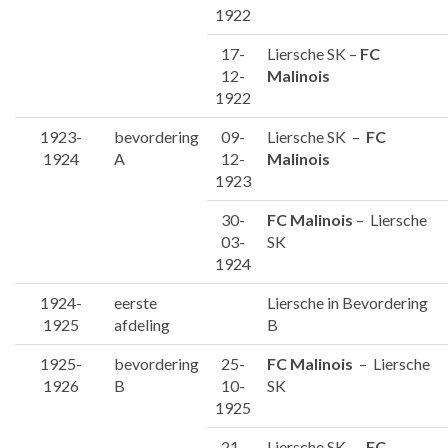
1922
17-
Liersche SK –
FC
12-
Malinois
1922
1923-
bevordering
09-
Liersche SK –
FC
1924
A
12-
Malinois
1923
30-
FC Malinois
– Liersche
03-
SK
1924
1924-
eerste
Liersche in Bevordering
1925
afdeling
B
1925-
bevordering
25-
FC Malinois
– Liersche
1926
B
10-
SK
1925
21-
Liersche SK –
FC