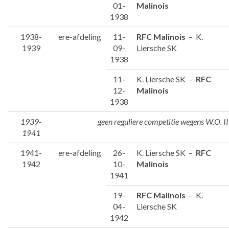
01-
Malinois
1938
1938-
ere-afdeling
11-
RFC Malinois
– K.
1939
09-
Liersche SK
1938
11-
K. Liersche SK –
RFC
12-
Malinois
1938
1939-
geen reguliere competitie wegens W.O. II
1941
1941-
ere-afdeling
26-
K. Liersche SK –
RFC
1942
10-
Malinois
1941
19-
RFC Malinois
– K.
04-
Liersche SK
1942