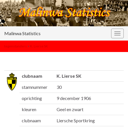
Malinwa Statistics
Togg
navig
tegenstanders
>
K. Lierse SK
clubnaam
K. Lierse SK
stamnummer
30
oprichting
9 december 1906
kleuren
Geel en zwart
clubnaam
Liersche Sportkring