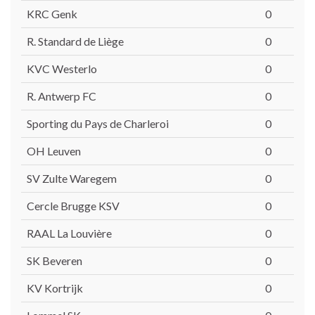
KRC Genk
0
R. Standard de Liège
0
KVC Westerlo
0
R. Antwerp FC
0
Sporting du Pays de Charleroi
0
OH Leuven
0
SV Zulte Waregem
0
Cercle Brugge KSV
0
RAAL La Louvière
0
SK Beveren
0
KV Kortrijk
0