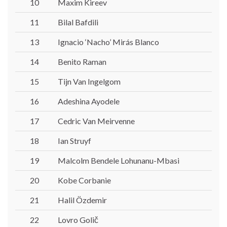
10
Maxim Kireev
11
Bilal Bafdili
13
Ignacio ‘Nacho’ Mirás Blanco
14
Benito Raman
15
Tijn Van Ingelgom
16
Adeshina Ayodele
17
Cedric Van Meirvenne
18
Ian Struyf
19
Malcolm Bendele Lohunanu-Mbasi
20
Kobe Corbanie
21
Halil Özdemir
22
Lovro Golič