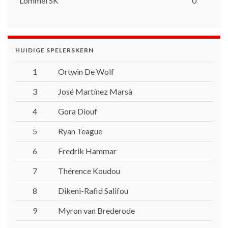
Lommel SK
0
HUIDIGE SPELERSKERN
1
Ortwin De Wolf
3
José Martínez Marsà
4
Gora Diouf
5
Ryan Teague
6
Fredrik Hammar
7
Thérence Koudou
8
Dikeni-Rafid Salifou
9
Myron van Brederode