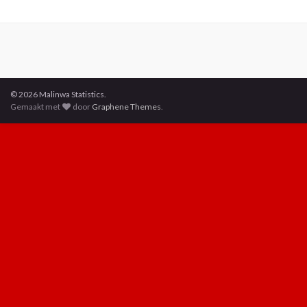
© 2026 Malinwa Statistics.
Gemaakt met
door
Graphene Themes
.