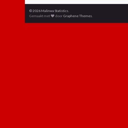
© 2026 Malinwa Statistics.
Gemaakt met
door
Graphene Themes
.