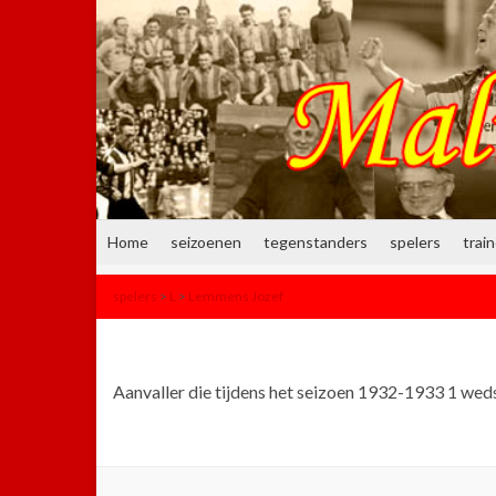
Home
seizoenen
tegenstanders
spelers
trai
spelers
>
L
>
Lemmens Jozef
Aanvaller die tijdens het seizoen 1932-1933 1 weds