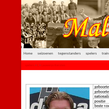
Home
seizoenen
tegenstanders
spelers
trai
spelers
>
L
>
Lauwerys Kersten