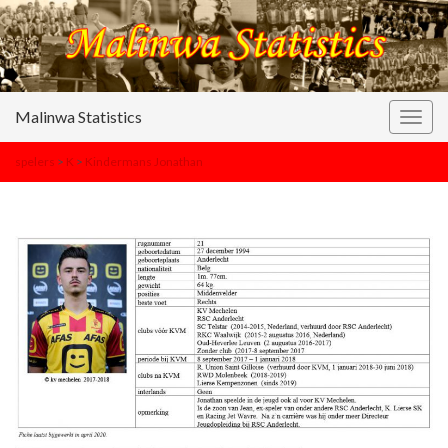
Malinwa Statistics
Togg
navig
spelers
>
K
>
Kindermans Jonathan