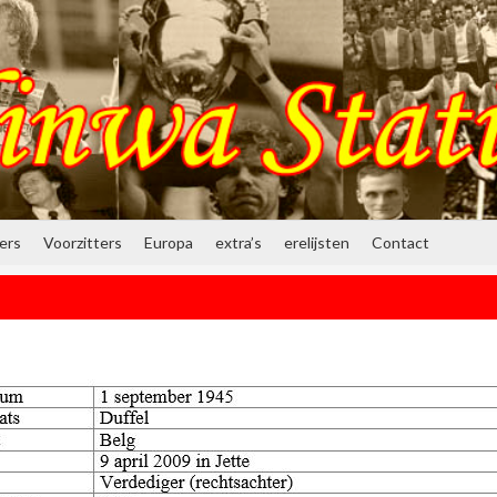
ners
Voorzitters
Europa
extra’s
erelijsten
Contact