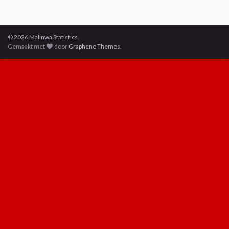
© 2026 Malinwa Statistics.
Gemaakt met
door
Graphene Themes
.