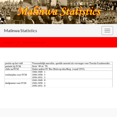
Malinwa Statistics
Togg
navig
spelers
>
G
>
Gouverneur Jan