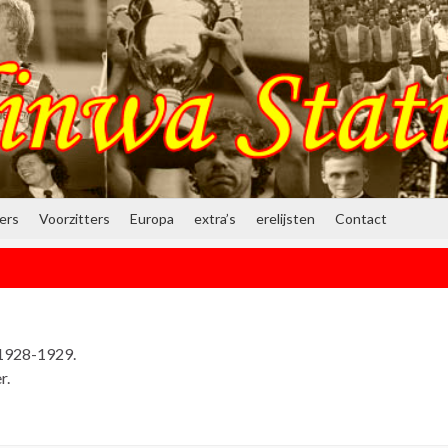
ners
Voorzitters
Europa
extra’s
erelijsten
Contact
 1928-1929.
r.