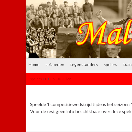
Home
seizoenen
tegenstanders
spelers
trai
spelers
>
F
>
Foulau Julien
Speelde 1 competitiewedstrijd tijdens het seizoen
Voor de rest geen info beschikbaar over deze spele