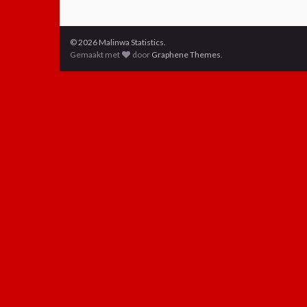
© 2026 Malinwa Statistics.
Gemaakt met
door
Graphene Themes
.