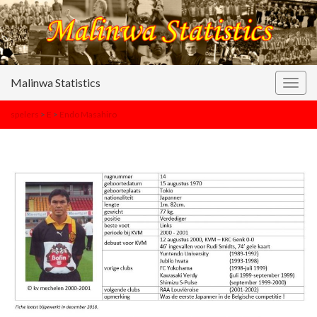
Malinwa Statistics
Togg
navig
spelers
>
E
>
Endo Masahiro