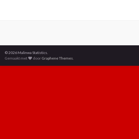
© 2026 Malinwa Statistics.
Gemaakt met
door
Graphene Themes
.