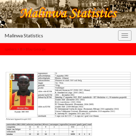
Malinwa Statistics
Togg
navig
spelers
>
B
>
Blay George