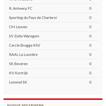
R. Antwerp FC
0
Sporting du Pays de Charleroi
0
OH Leuven
0
SV Zulte Waregem
0
Cercle Brugge KSV
0
RAAL La Louvière
0
SK Beveren
0
KV Kortrijk
0
Lommel SK
0
HUIDIGE SPELERSKERN