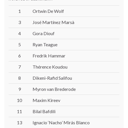
1
Ortwin De Wolf
3
José Martínez Marsà
4
Gora Diouf
5
Ryan Teague
6
Fredrik Hammar
7
Thérence Koudou
8
Dikeni-Rafid Salifou
9
Myron van Brederode
10
Maxim Kireev
11
Bilal Bafdili
13
Ignacio ‘Nacho’ Mirás Blanco