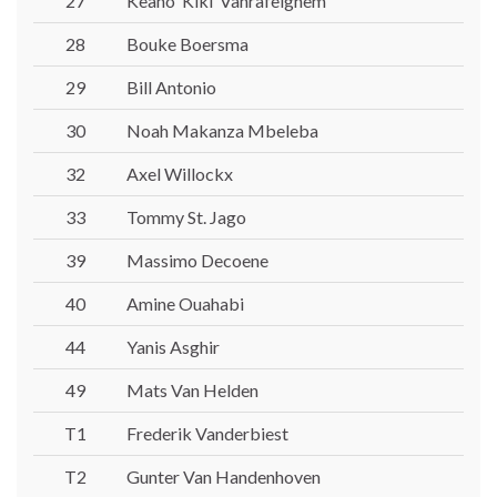
27
Keano ‘Kiki’ Vanrafelghem
28
Bouke Boersma
29
Bill Antonio
30
Noah Makanza Mbeleba
32
Axel Willockx
33
Tommy St. Jago
39
Massimo Decoene
40
Amine Ouahabi
44
Yanis Asghir
49
Mats Van Helden
T1
Frederik Vanderbiest
T2
Gunter Van Handenhoven