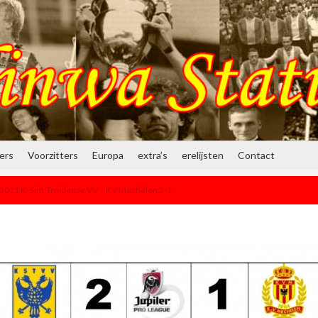
ners
Voorzitters
Europa
extra’s
erelijsten
Contact
2011 K. Sint-Truidense VV – KV Mechelen 2-1