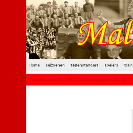
Home
seizoenen
tegenstanders
spelers
trai
seizoenen
>
play-offs 2010-2011: derde plaats play-off 2
>
30-04-