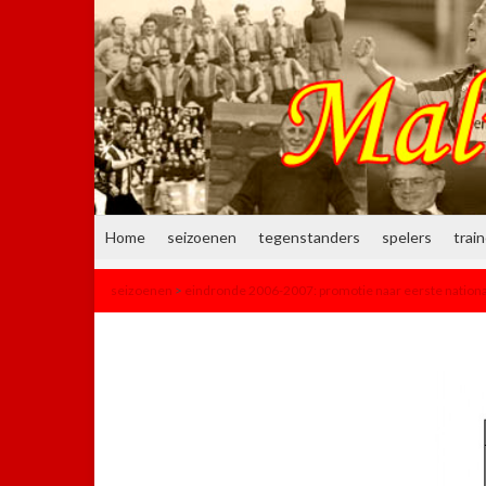
Home
seizoenen
tegenstanders
spelers
trai
seizoenen
>
eindronde 2006-2007: promotie naar eerste nation