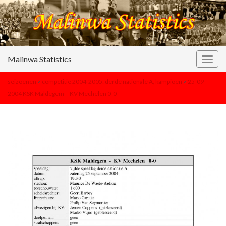
Malinwa Statistics
Togg
navig
seizoenen
>
competitie 2004-2005: derde nationale A, kampioen
>
25-09-
2004 KSK Maldegem – KV Mechelen 0-0