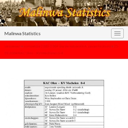
Malinwa Statistics
Togg
navig
seizoenen
>
competitie 2003-2004: derde nationale A, zevende plaats
>
25-
01-2004 KAC Olen – KV Mechelen 0-4