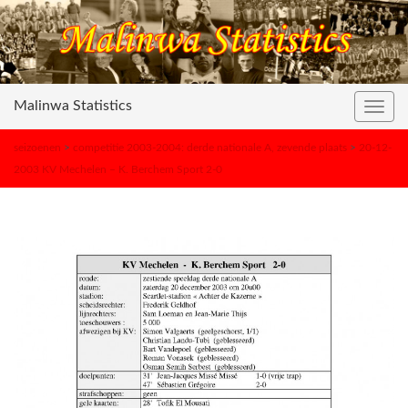
Malinwa Statistics
Toggl
navig
seizoenen
>
competitie 2003-2004: derde nationale A, zevende plaats
>
20-12-
2003 KV Mechelen – K. Berchem Sport 2-0