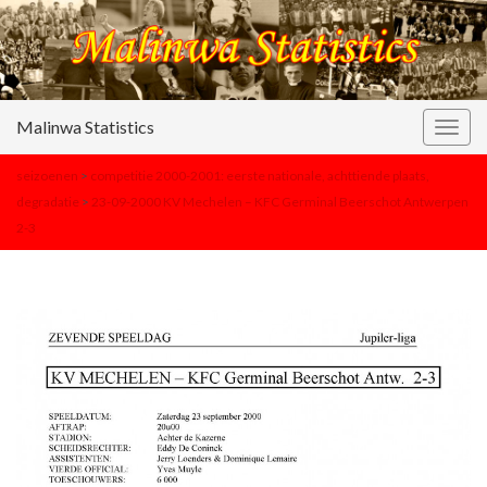
Malinwa Statistics
Togg
navig
seizoenen
>
competitie 2000-2001: eerste nationale, achttiende plaats,
degradatie
>
23-09-2000 KV Mechelen – KFC Germinal Beerschot Antwerpen
2-3