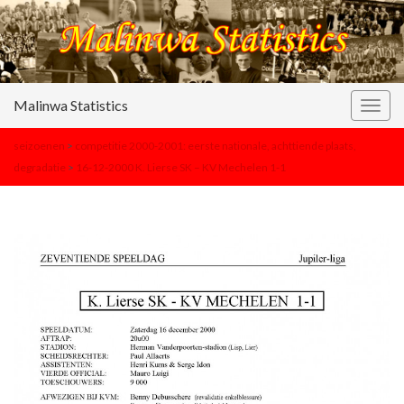
Malinwa Statistics
Togg
navig
seizoenen
>
competitie 2000-2001: eerste nationale, achttiende plaats,
degradatie
>
16-12-2000 K. Lierse SK – KV Mechelen 1-1