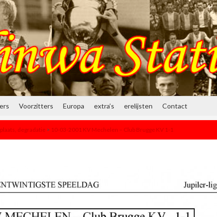
ners
Voorzitters
Europa
extra’s
erelijsten
Contact
plaats, degradatie
>
10-03-2001 KV Mechelen – Club Brugge KV 1-1