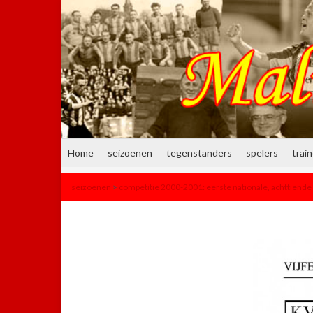
Home
seizoenen
tegenstanders
spelers
trai
seizoenen
>
competitie 2000-2001: eerste nationale, achttiende 