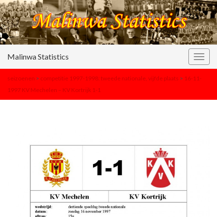
Malinwa Statistics
Togg
navig
seizoenen
>
competitie 1997-1998: tweede nationale, vijfde plaats
>
16-11-
1997 KV Mechelen – KV Kortrijk 1-1