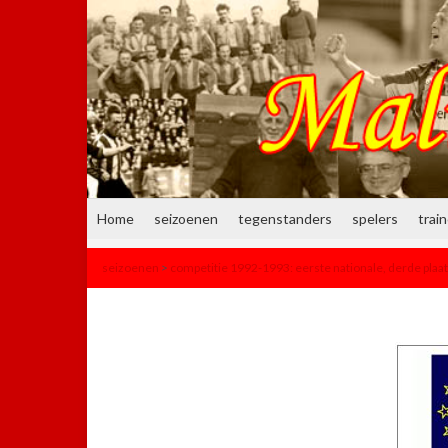
Home
seizoenen
tegenstanders
spelers
trai
seizoenen
>
competitie 1992-1993: eerste nationale, derde plaa