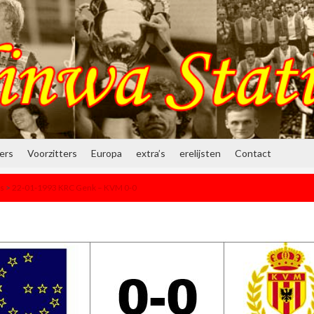
ners
Voorzitters
Europa
extra’s
erelijsten
Contact
ts
>
22-01-1993 KRC Genk – KVM 0-0