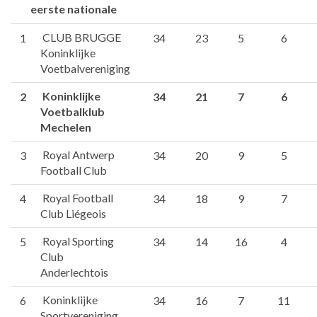
eerste nationale
CLUB BRUGGE
1
34
23
5
6
Koninklijke
Voetbalvereniging
Koninklijke
2
34
21
7
6
Voetbalklub
Mechelen
Royal Antwerp
3
34
20
9
5
Football Club
Royal Football
4
34
18
9
7
Club Liégeois
Royal Sporting
5
34
14
16
4
Club
Anderlechtois
Koninklijke
6
34
16
7
11
Sportvereniging