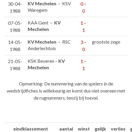
KV Mechelen
– KSV
30-04-
0 –
Waregem
1988
0
KAA Gent –
KV
07-05-
1 –
Mechelen
1988
1
KV Mechelen
– RSC
grootste zege
14-05-
3 –
Anderlechtois
1988
0
KSK Beveren –
KV
21-05-
1 –
Mechelen
1988
1
Opmerking: De nummering van de spelers in de
wedstrijdfiches is willekeurig en komt dus niet overeen met
de rugnummers, tenzij bij toeval.
eindklassement
aantal
winst
gelijk
verlies