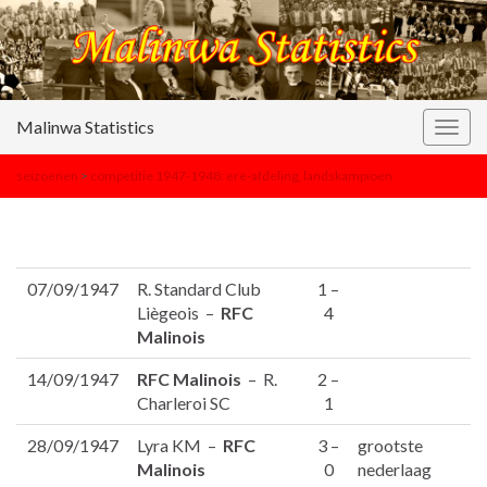
Malinwa Statistics
Togg
navig
seizoenen
>
competitie 1947-1948: ere-afdeling, landskampioen
07/09/1947
R. Standard Club
1 –
Liègeois –
RFC
4
Malinois
14/09/1947
RFC Malinois
– R.
2 –
Charleroi SC
1
28/09/1947
Lyra KM –
RFC
3 –
grootste
Malinois
0
nederlaag