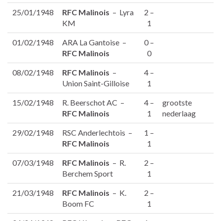
25/01/1948
RFC Malinois
– Lyra
2 –
KM
1
01/02/1948
ARA La Gantoise –
0 –
RFC Malinois
0
08/02/1948
RFC Malinois
–
4 –
Union Saint-Gilloise
1
15/02/1948
R. Beerschot AC –
4 –
grootste
RFC Malinois
1
nederlaag
29/02/1948
RSC Anderlechtois –
1 –
RFC Malinois
1
07/03/1948
RFC Malinois
– R.
2 –
Berchem Sport
1
21/03/1948
RFC Malinois
– K.
2 –
Boom FC
1