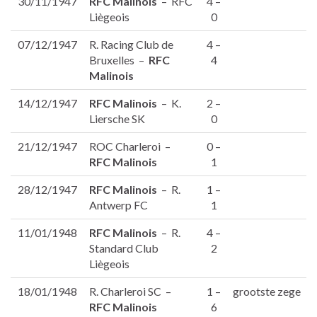
30/11/1947
RFC Malinois
– RFC
4 –
Liègeois
0
07/12/1947
R. Racing Club de
4 –
Bruxelles –
RFC
4
Malinois
14/12/1947
RFC Malinois
– K.
2 –
Liersche SK
0
21/12/1947
ROC Charleroi –
0 –
RFC Malinois
1
28/12/1947
RFC Malinois
– R.
1 –
Antwerp FC
1
11/01/1948
RFC Malinois
– R.
4 –
Standard Club
2
Liègeois
18/01/1948
R. Charleroi SC –
1 –
grootste zege
RFC Malinois
6