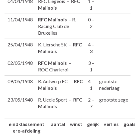
04/04/1948
RFC Liègeois –
RFC
1 –
Malinois
1
11/04/1948
RFC Malinois
– R.
0 –
Racing Club de
2
Bruxelles
25/04/1948
K. Liersche SK –
RFC
4 –
Malinois
3
02/05/1948
RFC Malinois
–
3 –
ROC Charleroi
1
09/05/1948
R. Antwerp FC –
RFC
4 –
grootste
Malinois
1
nederlaag
23/05/1948
R. Uccle Sport –
RFC
2 –
grootste zege
Malinois
7
eindklassement
aantal
winst
gelijk
verlies
goal
ere-afdeling