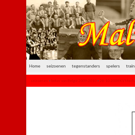
Home
seizoenen
tegenstanders
spelers
trai
seizoenen
>
beker van België 2009-2010
>
28-10-2009 KV Meche