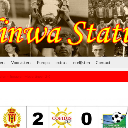
ners
Voorzitters
Europa
extra’s
erelijsten
Contact
len – Spouwen-Mopertingen 2-0