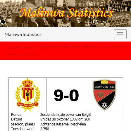
Malinwa Statistics
Togg
navig
seizoenen
>
beker van België 1992-1993
>
30-10-1992 beker van België KVM
– K. Beringen FC 9-0