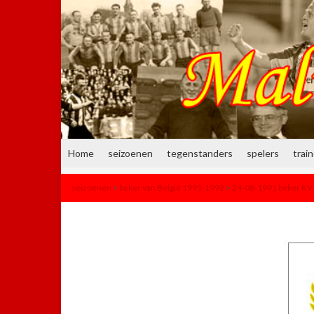
Home
seizoenen
tegenstanders
spelers
trai
seizoenen
>
beker van België 1991-1992
>
24-08-1991 beker KV 