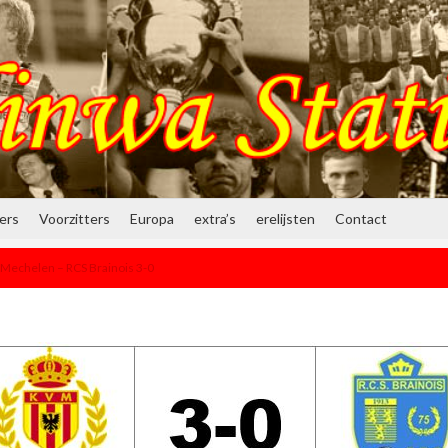
ners
Voorzitters
Europa
extra’s
erelijsten
Contact
Mechelen – RCS Brainois 3-0