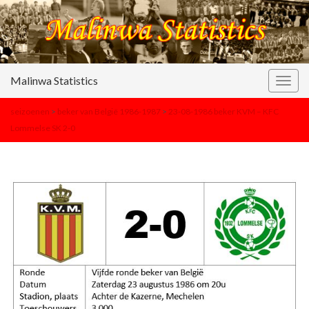
Malinwa Statistics
Togg
navig
seizoenen
>
beker van België 1986-1987
>
23-08-1986 beker KVM – KFC
Lommelse SK 2-0