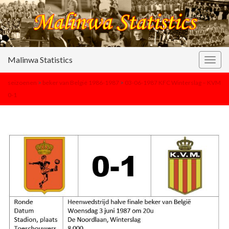
Malinwa Statistics
Togg
navig
seizoenen
>
beker van België 1986-1987
>
03-06-1987 KFC Winterslag – KVM
0-1