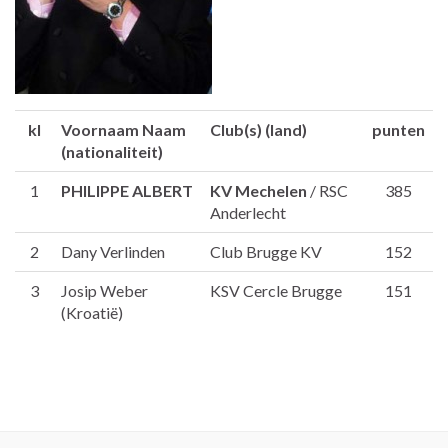
kl
Voornaam Naam
Club(s) (land)
punten
(nationaliteit)
1
PHILIPPE ALBERT
KV Mechelen
/ RSC
385
Anderlecht
2
Dany Verlinden
Club Brugge KV
152
3
Josip Weber
KSV Cercle Brugge
151
(Kroatië)