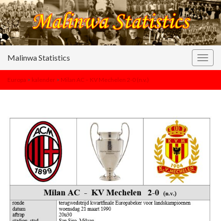
Malinwa Statistics
Togg
navig
Europa
>
kalender
>
Milan AC – KV Mechelen 2-0 (n.v.)