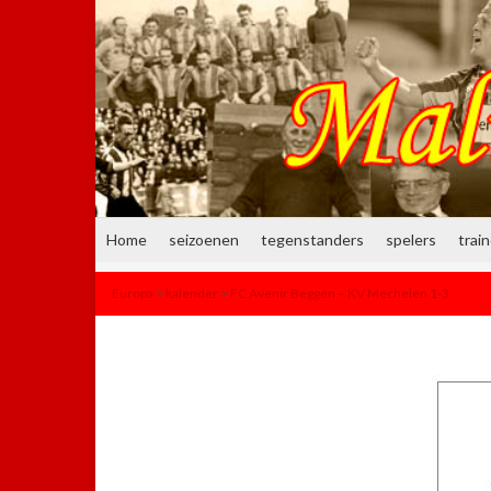
Home
seizoenen
tegenstanders
spelers
trai
Europa
>
kalender
>
FC Avenir Beggen – KV Mechelen 1-3