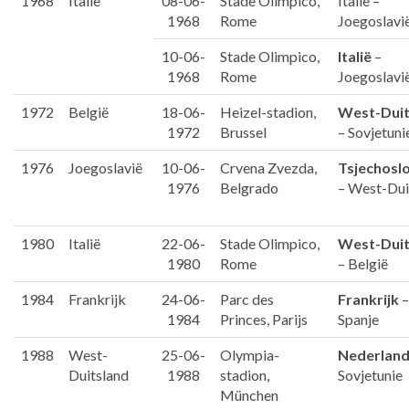
1968
Italië
08-06-
Stade Olimpico,
Italië –
1968
Rome
Joegoslavi
10-06-
Stade Olimpico,
Italië
–
1968
Rome
Joegoslavi
1972
België
18-06-
Heizel-stadion,
West-Duit
1972
Brussel
– Sovjetuni
1976
Joegoslavië
10-06-
Crvena Zvezda,
Tsjechosl
1976
Belgrado
– West-Dui
1980
Italië
22-06-
Stade Olimpico,
West-Duit
1980
Rome
– België
1984
Frankrijk
24-06-
Parc des
Frankrijk
–
1984
Princes, Parijs
Spanje
1988
West-
25-06-
Olympia-
Nederlan
Duitsland
1988
stadion,
Sovjetunie
München