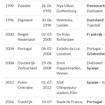
1992
Zweden
26-06-
Nya Ullevi,
Denemark
1992
Gothenborg
Duitsland
1996
Engeland
30-06-
Wembley,
Duitsland
1996
Londen
Tsjechië
2000
België-
02-07-
De Kuip,
Frankrijk
–
Nederland
2000
Rotterdam
2004
Portugal
04-07-
Estádio da Luz,
Portugal –
2004
Lissabon
Griekenla
2008
Oostenrijk-
29-06-
Ernst
Duitsland –
Zwitserland
2008
Happelstadion,
Spanje
Wenen
2012
Polen-
01-07-
NSK
Spanje
– It
Oekraïne
2012
Olimpiejsky-
stadion, Kiëv
2016
Frankrijk
10-07-
Stade de France,
Portugal
–