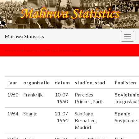
Malinwa Statistics
Togg
navig
erelijsten
>
buitenland
>
EK voor landenteams
jaar
organisatie
datum
stadion, stad
finalisten
1960
Frankrijk
10-07-
Parc des
Sovjetuni
1960
Princes, Parijs
Joegoslavi
1964
Spanje
21-07-
Santiago
Spanje
–
1964
Bernabéu,
Sovjetunie
Madrid