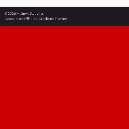
© 2026 Malinwa Statistics.
Gemaakt met
door
Graphene Themes
.