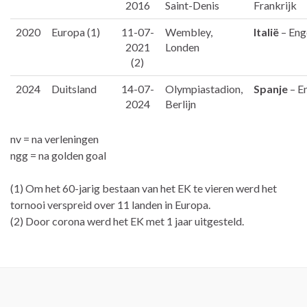
2016
Saint-Denis
Frankrijk
2020
Europa (1)
11-07-
Wembley,
Italië
– Eng
2021
Londen
(2)
2024
Duitsland
14-07-
Olympiastadion,
Spanje
– E
2024
Berlijn
nv = na verleningen
ngg = na golden goal
(1) Om het 60-jarig bestaan van het EK te vieren werd het
tornooi verspreid over 11 landen in Europa.
(2) Door corona werd het EK met 1 jaar uitgesteld.