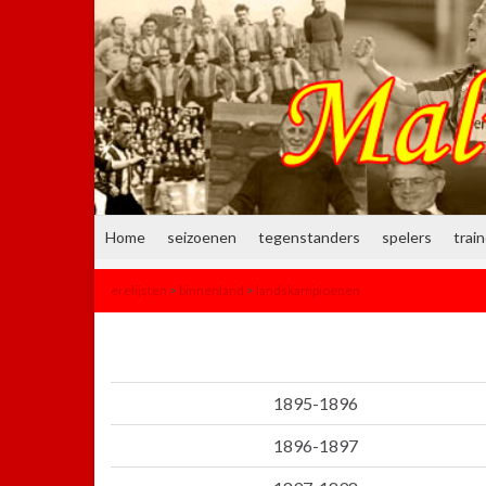
Home
seizoenen
tegenstanders
spelers
trai
erelijsten
>
binnenland
>
landskampioenen
1895-1896
1896-1897